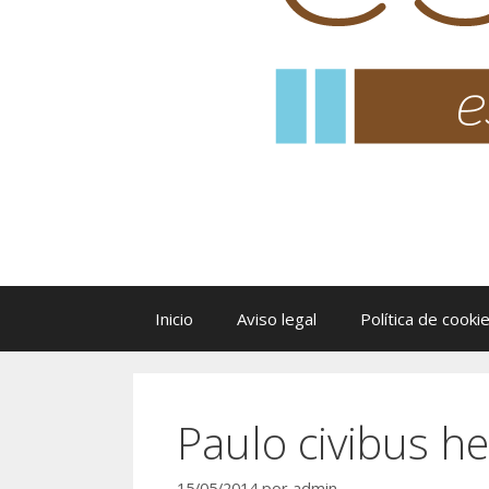
Inicio
Aviso legal
Política de cooki
Paulo civibus he
15/05/2014
por
admin