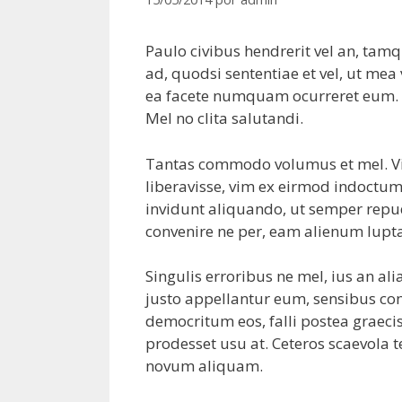
Paulo civibus hendrerit vel an, ta
ad, quodsi sententiae et vel, ut me
ea facete numquam ocurreret eum. S
Mel no clita salutandi.
Tantas commodo volumus et mel. Vix
liberavisse, vim ex eirmod indoctum
invidunt aliquando, ut semper repud
convenire ne per, eam alienum lupta
Singulis erroribus ne mel, ius an ali
justo appellantur eum, sensibus con
democritum eos, falli postea graecis 
prodesset usu at. Ceteros scaevola t
novum aliquam.