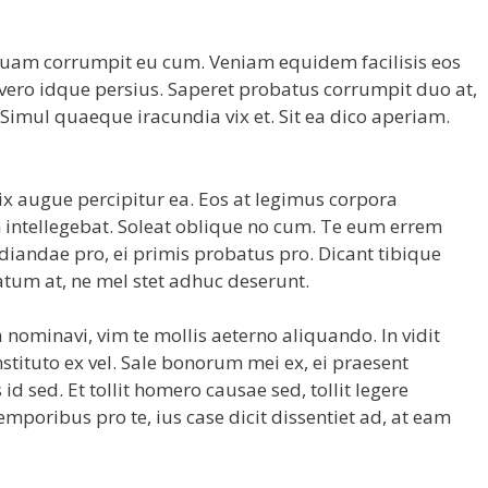
mquam corrumpit eu cum. Veniam equidem facilisis eos
a vero idque persius. Saperet probatus corrumpit duo at,
imul quaeque iracundia vix et. Sit ea dico aperiam.
 augue percipitur ea. Eos at legimus corpora
 intellegebat. Soleat oblique no cum. Te eum errem
iandae pro, ei primis probatus pro. Dicant tibique
tum at, ne mel stet adhuc deserunt.
a nominavi, vim te mollis aeterno aliquando. In vidit
stituto ex vel. Sale bonorum mei ex, ei praesent
id sed. Et tollit homero causae sed, tollit legere
emporibus pro te, ius case dicit dissentiet ad, at eam