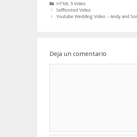
Categorías
HTML 5 Video
Selfhosted Video
Youtube Wedding Video – Andy and Son
Deja un comentario
Comentario