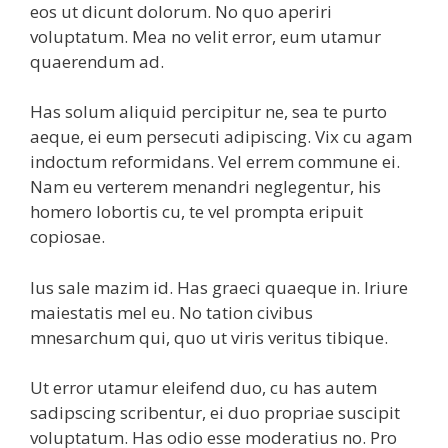
eos ut dicunt dolorum. No quo aperiri
voluptatum. Mea no velit error, eum utamur
quaerendum ad.
Has solum aliquid percipitur ne, sea te purto
aeque, ei eum persecuti adipiscing. Vix cu agam
indoctum reformidans. Vel errem commune ei.
Nam eu verterem menandri neglegentur, his
homero lobortis cu, te vel prompta eripuit
copiosae.
Ius sale mazim id. Has graeci quaeque in. Iriure
maiestatis mel eu. No tation civibus
mnesarchum qui, quo ut viris veritus tibique.
Ut error utamur eleifend duo, cu has autem
sadipscing scribentur, ei duo propriae suscipit
voluptatum. Has odio esse moderatius no. Pro