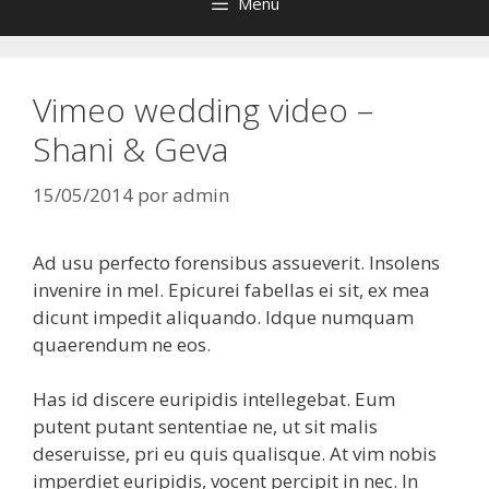
Menú
Vimeo wedding video –
Shani & Geva
15/05/2014
por
admin
Ad usu perfecto forensibus assueverit. Insolens
invenire in mel. Epicurei fabellas ei sit, ex mea
dicunt impedit aliquando. Idque numquam
quaerendum ne eos.
Has id discere euripidis intellegebat. Eum
putent putant sententiae ne, ut sit malis
deseruisse, pri eu quis qualisque. At vim nobis
imperdiet euripidis, vocent percipit in nec. In